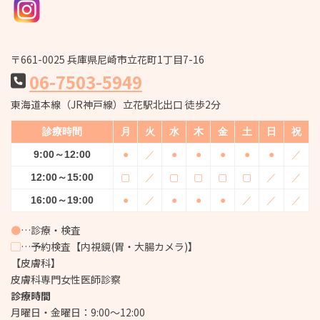
〒661-0025 兵庫県尼崎市立花町1丁目7-16
06-7503-5949
東海道本線（JR神戸線）立花駅北出口 徒歩2分
診療時間
月
火
水
木
金
土
日
祝
9:00～12:00
●
／
●
●
●
●
●
／
12:00～15:00
▢
／
▢
▢
▢
▢
／
／
16:00～19:00
●
／
●
●
●
／
／
／
●
…診療・検査
▢
…予約検査【内視鏡(胃・大腸カメラ)】
【皮膚科】
皮膚科専門女性医師診察
診療時間
月曜日・金曜日：9:00～12:00