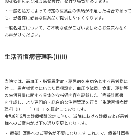
的な名称により処方箋を発行）を行う場合があります。
・一般名処方によって特定の医薬品の供給が不足した場合であって
も、患者様に必要な医薬品が提供しやすくなります。
一般名処方について、ご不明な点がございましたらお気兼ねなく
お声がけください。
生活習慣病管理料
(
Ⅰ
)(
Ⅱ
)
当院では、高血圧・脂質異常症・糖尿病を主病名とする患者様に
対し、患者様個々に応じた目標設定、血圧や体重、食事、運動等
の生活習慣に関する具体的な指導内容を記載した「療養計画書」
を作成し、より専門的・総合的な治療管理を行う「生活習慣病管
理料（Ⅰ）」「（Ⅱ）」を算定しております。
令和8年6月の診療報酬改定に伴い、当院における診療および患者
様へのご案内が以下の通り変更となります。
・ 療養計画書へのご署名が不要になります これまで、療養計画書