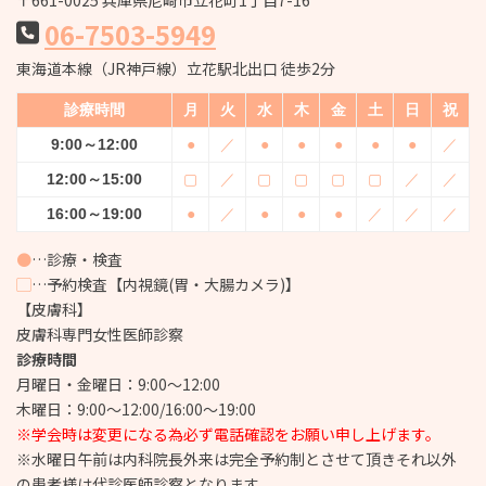
〒661-0025 兵庫県尼崎市立花町1丁目7-16
06-7503-5949
東海道本線（JR神戸線）立花駅北出口 徒歩2分
診療時間
月
火
水
木
金
土
日
祝
9:00～12:00
●
／
●
●
●
●
●
／
12:00～15:00
▢
／
▢
▢
▢
▢
／
／
16:00～19:00
●
／
●
●
●
／
／
／
●
…診療・検査
▢
…予約検査【内視鏡(胃・大腸カメラ)】
【皮膚科】
皮膚科専門女性医師診察
診療時間
月曜日・金曜日：9:00～12:00
木曜日：9:00～12:00/16:00～19:00
※学会時は変更になる為必ず電話確認をお願い申し上げます。
※水曜日午前は内科院長外来は完全予約制とさせて頂きそれ以外
の患者様は代診医師診察となります。