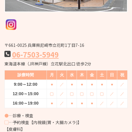
〒661-0025 兵庫県尼崎市立花町1丁目7-16
06-7503-5949
東海道本線（JR神戸線）立花駅北出口 徒歩2分
診療時間
月
火
水
木
金
土
日
祝
9:00～12:00
●
／
●
●
●
●
●
／
12:00～15:00
▢
／
▢
▢
▢
▢
／
／
16:00～19:00
●
／
●
●
●
／
／
／
●
…診療・検査
▢
…予約検査【内視鏡(胃・大腸カメラ)】
【皮膚科】